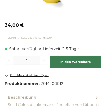
Regulärer Preis:
34,00 €
Preise inkl. MwSt. zzgl. Versandkosten
Sofort verfügbar, Lieferzeit: 2-5 Tage
Produkt Anzahl: Gib den gewünschten Wert ein oder benutze die Schaltfläch
In den Warenkorb
Zum Merkzettel hinzufügen
Produktnummer:
2014400012
Beschreibung
Solid Color, das ikonische Porzellan von Dibbern