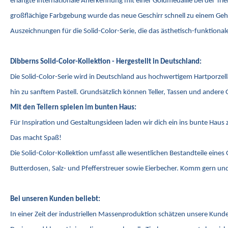
erlangte internationale Anerkennung mit einer Goldmedaille bei der T
großflächige Farbgebung wurde das neue Geschirr schnell zu einem Gehe
Auszeichnungen für die Solid-Color-Serie, die das ästhetisch-funktion
Dibberns Solid-Color-Kollektion - Hergestellt in Deutschland:
Die Solid-Color-Serie wird in Deutschland aus hochwertigem Hartporzel
hin zu sanftem Pastell. Grundsätzlich können Teller, Tassen und andere 
Mit den Tellern spielen im bunten Haus:
Für Inspiration und Gestaltungsideen laden wir dich ein ins bunte Hau
Das macht Spaß!
Die Solid-Color-Kollektion umfasst alle wesentlichen Bestandteile eines
Butterdosen, Salz- und Pfefferstreuer sowie Eierbecher. Komm gern und 
Bei unseren Kunden beliebt:
In einer Zeit der industriellen Massenproduktion schätzen unsere Kunde