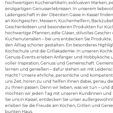
hochwertigen Küchenartikeln, exklusiven Marken, p
einzigartigen Genusserlebnissen. In unserem liebevo
Ladengeschäft in der Obersten Gasse in Kassel finde
an Kochgeschirr, Messern, Küchenhelfern, Backzubeh
Geschenkideen und besonderen Produkten für Küc
hochwertige Pfannen, edle Gläser, stilvolles Geschirr
Küchenutensilien – bei uns entdecken Sie Produkte
den Alltag schöner gestalten. Ein besonderes Highlig
Kochschule und die Grillakademie. In unseren Kochk
Genuss-Events erleben Anfänger und Hobbyköche u
voller Inspiration, Genuss und Gemeinschaft. Gemeins
lernen und genießen – dafür stehen wir mit Leidensc
macht? Unsere ehrliche, persönliche und kompeten
uns Zeit, hören zu und helfen Ihnen dabei, genau die
zu Ihnen passen. Denn wir lieben, was wir tun – und 
möchten wir jeden Tag mit unseren Kundinnen und 
Sie uns in Kassel, entdecken Sie unser außergewöhn
erleben Sie die Freude am Kochen, Grillen und Geni
bunten Haus.