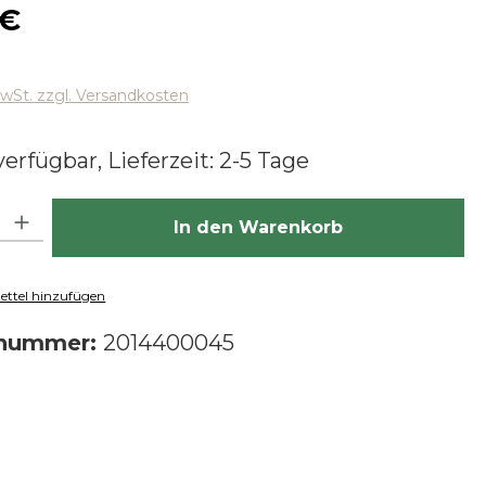
 Preis:
 €
MwSt. zzgl. Versandkosten
erfügbar, Lieferzeit: 2-5 Tage
hl: Gib den gewünschten Wert ein oder benutze die Schaltfläch
In den Warenkorb
ttel hinzufügen
tnummer:
2014400045