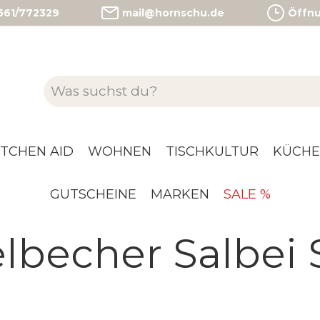
)561/772329
mail@hornschu.de
Öffnun
ITCHEN AID
WOHNEN
TISCHKULTUR
KÜCHE
GUTSCHEINE
MARKEN
SALE %
becher Salbei S