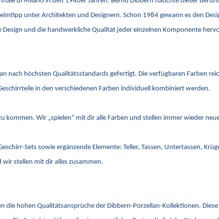
riennale di Milano in den 1940er Jahren. Bernd Dibbern hauchte dieser be
imtipp unter Architekten und Designern. Schon 1984 gewann es den Design 
ale Design und die handwerkliche Qualität jeder einzelnen Komponente her
lan nach höchsten Qualitätsstandards gefertigt. Die verfügbaren Farben re
Geschirrteile in den verschiedenen Farben individuell kombiniert werden.
s zu kommen. Wir „spielen“ mit dir alle Farben und stellen immer wieder n
 Geschirr-Sets sowie ergänzende Elemente: Teller, Tassen, Untertassen, Krü
wir stellen mit dir alles zusammen.
n die hohen Qualitätsansprüche der Dibbern-Porzellan-Kollektionen. Diese 