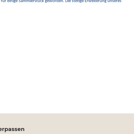
nd für einige Sammlerstück geworden. Die stetige Erweiterung unseres
verpassen