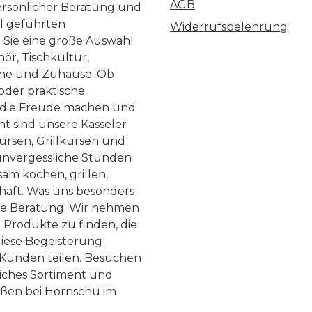
AGB
ersönlicher Beratung und
ll geführten
Widerrufsbelehrung
n Sie eine große Auswahl
ör, Tischkultur,
he und Zuhause. Ob
 oder praktische
, die Freude machen und
ht sind unsere Kasseler
ursen, Grillkursen und
nvergessliche Stunden
am kochen, grillen,
haft. Was uns besonders
te Beratung. Wir nehmen
 Produkte zu finden, die
diese Begeisterung
Kunden teilen. Besuchen
liches Sortiment und
eßen bei Hornschu im