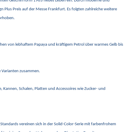
rühmten Geschirrform 1983 neues Leben ein. Durch moderne und
Plus Preis auf der Messe Frankfurt. Es folgten zahlreiche weitere
vorhoben.
ichen von lebhaftem Papaya und kräftigem Petrol über warmes Gelb bis
eue Varianten zusammen.
ge, Kannen, Schalen, Platten und Accessoires wie Zucker- und
Standards vereinen sich in der Solid-Color-Serie mit farbenfrohem