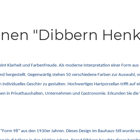
onen "Dibbern Henk
reint Klarheit und Farbenfreude. Als moderne Interpretation einer Form au
hland hergestellt. Gegenwärtig stehen 50 verschiedene Farben zur Auswahl,
ividuelles Geschirr zu gestalten. Hochwertiges Hartporzellan trifft auf ein
chen in Privathaushalten, Unternehmen und Gastronomie. Erkunden Sie die V
äre "Form 98" aus den 1930er Jahren. Dieses Design im Bauhaus-Stil wurde v