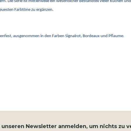
rn. Die Serie ist mittlerweile ein wesentlicher Bestandteil vieler Küchen u
neuesten Farbtöne zu ergänzen.
llenfest, ausgenommen in den Farben Signalrot, Bordeaux und Pflaume.
r unseren Newsletter anmelden, um nichts zu 