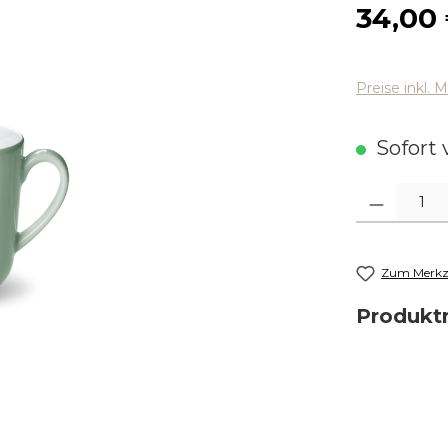
Regulärer
34,00
Preise inkl. 
Sofort v
Produkt Anza
Zum Merkze
Produk