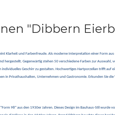
nen "Dibbern Eier
reint Klarheit und Farbenfreude. Als moderne Interpretation einer Form au
hland hergestellt. Gegenwärtig stehen 50 verschiedene Farben zur Auswahl,
ividuelles Geschirr zu gestalten. Hochwertiges Hartporzellan trifft auf ein
chen in Privathaushalten, Unternehmen und Gastronomie. Erkunden Sie die V
äre "Form 98" aus den 1930er Jahren. Dieses Design im Bauhaus-Stil wurde v