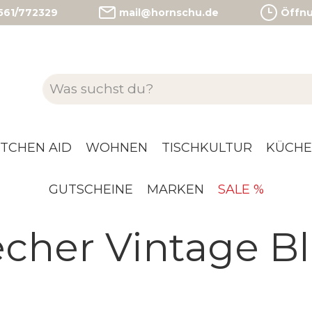
)561/772329
mail@hornschu.de
Öffnun
ITCHEN AID
WOHNEN
TISCHKULTUR
KÜCHE
GUTSCHEINE
MARKEN
SALE %
cher Vintage B