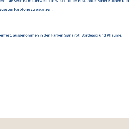
rn. Die Serie ist mittlerweile ein wesentlicher Bestandteil vieler Küchen u
neuesten Farbtöne zu ergänzen.
llenfest, ausgenommen in den Farben Signalrot, Bordeaux und Pflaume.