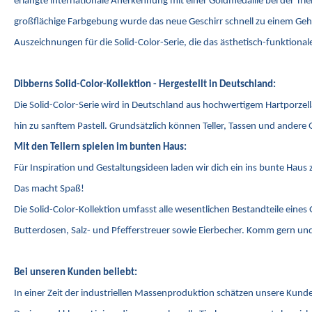
erlangte internationale Anerkennung mit einer Goldmedaille bei der T
großflächige Farbgebung wurde das neue Geschirr schnell zu einem Gehe
Auszeichnungen für die Solid-Color-Serie, die das ästhetisch-funktion
Dibberns Solid-Color-Kollektion - Hergestellt in Deutschland:
Die Solid-Color-Serie wird in Deutschland aus hochwertigem Hartporzel
hin zu sanftem Pastell. Grundsätzlich können Teller, Tassen und andere 
Mit den Tellern spielen im bunten Haus:
Für Inspiration und Gestaltungsideen laden wir dich ein ins bunte Hau
Das macht Spaß!
Die Solid-Color-Kollektion umfasst alle wesentlichen Bestandteile eines
Butterdosen, Salz- und Pfefferstreuer sowie Eierbecher. Komm gern und 
Bei unseren Kunden beliebt:
In einer Zeit der industriellen Massenproduktion schätzen unsere Kunde