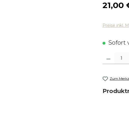
Regulärer
21,00 
Preise inkl. 
Sofort v
Produkt Anza
Zum Merkze
Produk