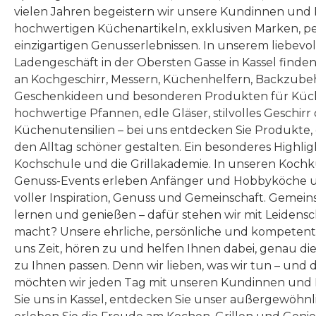
vielen Jahren begeistern wir unsere Kundinnen und
hochwertigen Küchenartikeln, exklusiven Marken, p
einzigartigen Genusserlebnissen. In unserem liebevo
Ladengeschäft in der Obersten Gasse in Kassel finde
an Kochgeschirr, Messern, Küchenhelfern, Backzubeh
Geschenkideen und besonderen Produkten für Küc
hochwertige Pfannen, edle Gläser, stilvolles Geschirr
Küchenutensilien – bei uns entdecken Sie Produkte
den Alltag schöner gestalten. Ein besonderes Highlig
Kochschule und die Grillakademie. In unseren Kochk
Genuss-Events erleben Anfänger und Hobbyköche u
voller Inspiration, Genuss und Gemeinschaft. Gemeins
lernen und genießen – dafür stehen wir mit Leidensc
macht? Unsere ehrliche, persönliche und kompeten
uns Zeit, hören zu und helfen Ihnen dabei, genau die
zu Ihnen passen. Denn wir lieben, was wir tun – und 
möchten wir jeden Tag mit unseren Kundinnen und 
Sie uns in Kassel, entdecken Sie unser außergewöhn