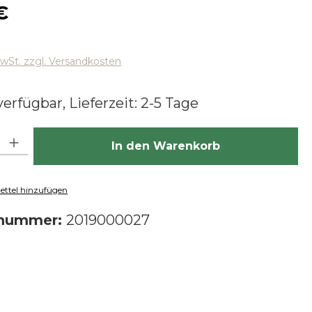
 Preis:
€
MwSt. zzgl. Versandkosten
erfügbar, Lieferzeit: 2-5 Tage
hl: Gib den gewünschten Wert ein oder benutze die Schaltfläch
In den Warenkorb
ttel hinzufügen
tnummer:
2019000027