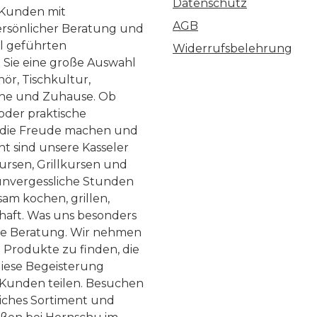
Datenschutz
 Kunden mit
AGB
ersönlicher Beratung und
ll geführten
Widerrufsbelehrung
n Sie eine große Auswahl
ör, Tischkultur,
he und Zuhause. Ob
 oder praktische
, die Freude machen und
ht sind unsere Kasseler
ursen, Grillkursen und
nvergessliche Stunden
am kochen, grillen,
haft. Was uns besonders
te Beratung. Wir nehmen
 Produkte zu finden, die
diese Begeisterung
Kunden teilen. Besuchen
liches Sortiment und