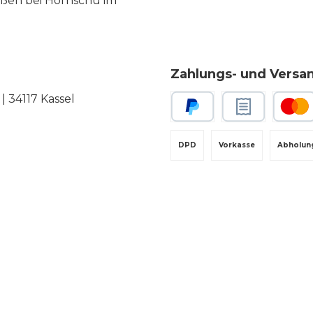
eßen bei Hornschu im
Zahlungs- und Versa
 34117 Kassel
PayPal
Rechnungskauf
Kredit-
DPD
Vorkasse
Abholun