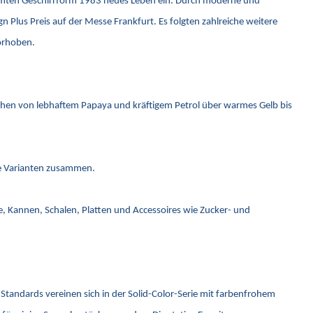
rühmten Geschirrform 1983 neues Leben ein. Durch moderne und
Plus Preis auf der Messe Frankfurt. Es folgten zahlreiche weitere
vorhoben.
ichen von lebhaftem Papaya und kräftigem Petrol über warmes Gelb bis
eue Varianten zusammen.
ge, Kannen, Schalen, Platten und Accessoires wie Zucker- und
Standards vereinen sich in der Solid-Color-Serie mit farbenfrohem