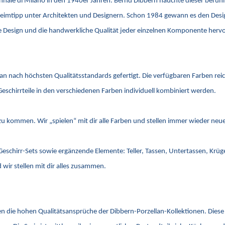
riennale di Milano in den 1940er Jahren. Bernd Dibbern hauchte dieser be
imtipp unter Architekten und Designern. Schon 1984 gewann es den Design 
ale Design und die handwerkliche Qualität jeder einzelnen Komponente her
lan nach höchsten Qualitätsstandards gefertigt. Die verfügbaren Farben re
Geschirrteile in den verschiedenen Farben individuell kombiniert werden.
s zu kommen. Wir „spielen“ mit dir alle Farben und stellen immer wieder n
 Geschirr-Sets sowie ergänzende Elemente: Teller, Tassen, Untertassen, Krü
wir stellen mit dir alles zusammen.
n die hohen Qualitätsansprüche der Dibbern-Porzellan-Kollektionen. Diese 