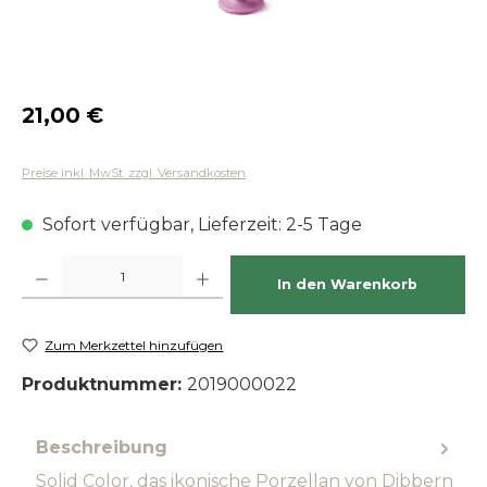
Regulärer Preis:
21,00 €
Preise inkl. MwSt. zzgl. Versandkosten
Sofort verfügbar, Lieferzeit: 2-5 Tage
Produkt Anzahl: Gib den gewünschten Wert ein oder benutze die Schaltfläch
In den Warenkorb
Zum Merkzettel hinzufügen
Produktnummer:
2019000022
Beschreibung
Solid Color, das ikonische Porzellan von Dibbern