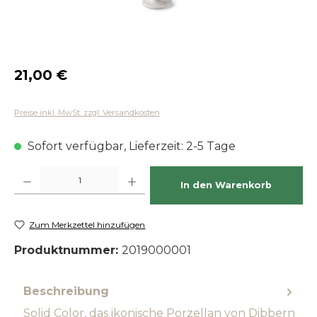
Regulärer Preis:
21,00 €
Preise inkl. MwSt. zzgl. Versandkosten
Sofort verfügbar, Lieferzeit: 2-5 Tage
Produkt Anzahl: Gib den gewünschten Wert ein oder benutze die Schaltfläch
In den Warenkorb
Zum Merkzettel hinzufügen
Produktnummer:
2019000001
Beschreibung
Solid Color, das ikonische Porzellan von Dibbern