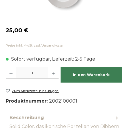
Regulärer Preis:
25,00 €
Preise inkl. MwSt. zzgl. Versandkosten
Sofort verfügbar, Lieferzeit: 2-5 Tage
Produkt Anzahl: Gib den gewünschten Wert ein oder benutze die Schaltfläch
In den Warenkorb
Zum Merkzettel hinzufügen
Produktnummer:
2002100001
Beschreibung
Solid Color, das ikonische Porzellan von Dibbern