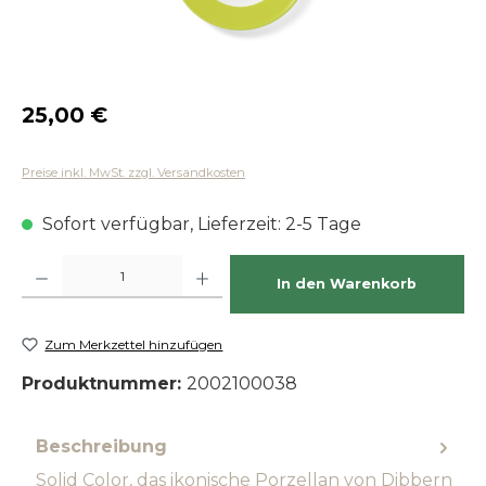
Regulärer Preis:
25,00 €
Preise inkl. MwSt. zzgl. Versandkosten
Sofort verfügbar, Lieferzeit: 2-5 Tage
Produkt Anzahl: Gib den gewünschten Wert ein oder benutze die Schaltfläch
In den Warenkorb
Zum Merkzettel hinzufügen
Produktnummer:
2002100038
Beschreibung
Solid Color, das ikonische Porzellan von Dibbern