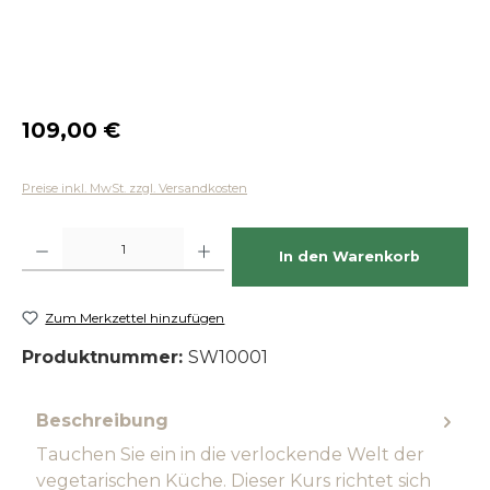
Regulärer Preis:
109,00 €
Preise inkl. MwSt. zzgl. Versandkosten
Produkt Anzahl: Gib den gewünschten Wert ein oder benutze die Schaltfläch
In den Warenkorb
Zum Merkzettel hinzufügen
Produktnummer:
SW10001
Beschreibung
Tauchen Sie ein in die verlockende Welt der
vegetarischen Küche. Dieser Kurs richtet sich