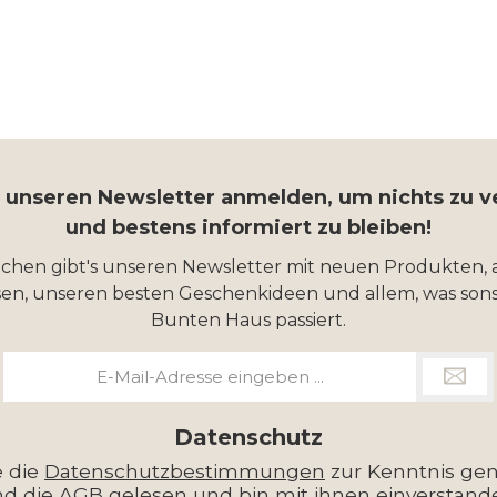
r unseren Newsletter anmelden, um nichts zu 
und bestens informiert zu bleiben!
ochen gibt's unseren Newsletter mit neuen Produkten, 
en, unseren besten Geschenkideen und allem, was sons
Bunten Haus passiert.
E-
Mail-
Adresse
*
Datenschutz
e die
Datenschutzbestimmungen
zur Kenntnis g
nd die
AGB
gelesen und bin mit ihnen einverstand