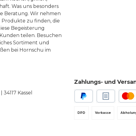
haft. Was uns besonders
te Beratung. Wir nehmen
 Produkte zu finden, die
diese Begeisterung
Kunden teilen. Besuchen
liches Sortiment und
eßen bei Hornschu im
Zahlungs- und Versa
 34117 Kassel
PayPal
Rechnungskauf
Kredit-
DPD
Vorkasse
Abholun