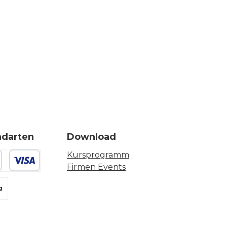
ndarten
Download
Kursprogramm
Firmen Events
 oder Debitkarte
g