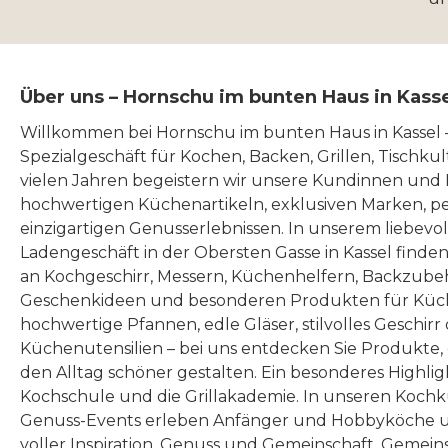
Über uns – Hornschu im bunten Haus in Kass
Willkommen bei Hornschu im bunten Haus in Kassel
Spezialgeschäft für Kochen, Backen, Grillen, Tischku
vielen Jahren begeistern wir unsere Kundinnen und
hochwertigen Küchenartikeln, exklusiven Marken, p
einzigartigen Genusserlebnissen. In unserem liebevo
Ladengeschäft in der Obersten Gasse in Kassel finde
an Kochgeschirr, Messern, Küchenhelfern, Backzubeh
Geschenkideen und besonderen Produkten für Küc
hochwertige Pfannen, edle Gläser, stilvolles Geschirr
Küchenutensilien – bei uns entdecken Sie Produkte
den Alltag schöner gestalten. Ein besonderes Highlig
Kochschule und die Grillakademie. In unseren Kochk
Genuss-Events erleben Anfänger und Hobbyköche u
voller Inspiration, Genuss und Gemeinschaft. Gemeins