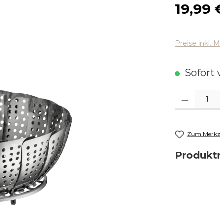
Regulärer
19,99 
Preise inkl. 
Sofort v
Produkt Anza
Zum Merkze
Produk