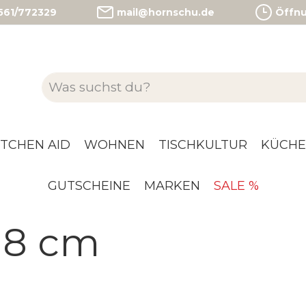
)561/772329
mail@hornschu.de
Öffnun
ITCHEN AID
WOHNEN
TISCHKULTUR
KÜCHE
GUTSCHEINE
MARKEN
SALE %
18 cm