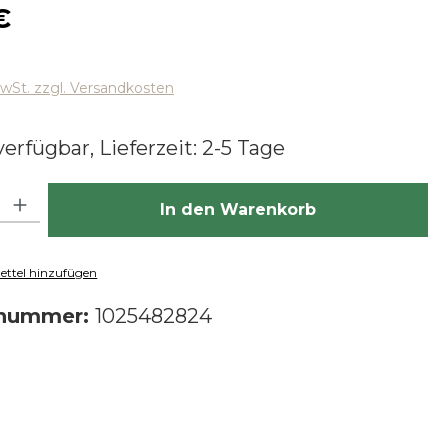
 Preis:
€
MwSt. zzgl. Versandkosten
erfügbar, Lieferzeit: 2-5 Tage
hl: Gib den gewünschten Wert ein oder benutze die Schaltfläch
In den Warenkorb
ttel hinzufügen
tnummer:
1025482824