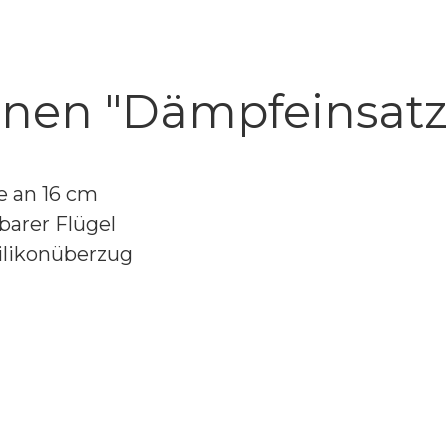
onen "Dämpfeinsatz
e an 16 cm
arer Flügel
ilikonüberzug