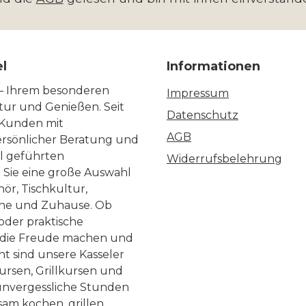
el
Informationen
 – Ihrem besonderen
Impressum
ltur und Genießen. Seit
Datenschutz
 Kunden mit
AGB
ersönlicher Beratung und
ll geführten
Widerrufsbelehrung
n Sie eine große Auswahl
ör, Tischkultur,
he und Zuhause. Ob
 oder praktische
, die Freude machen und
ht sind unsere Kasseler
ursen, Grillkursen und
nvergessliche Stunden
am kochen, grillen,