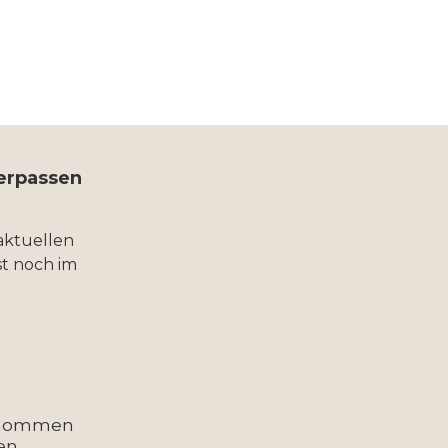
verpassen
aktuellen
t noch im
enommen
en.