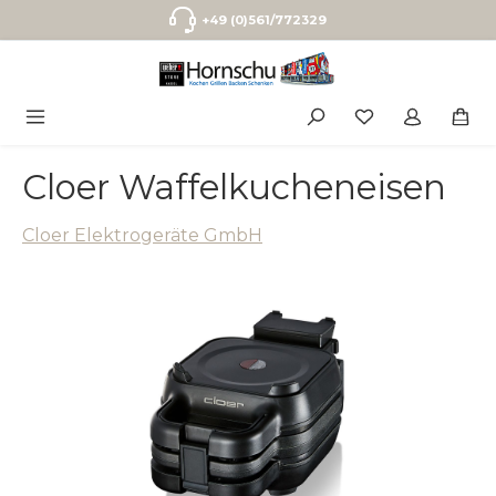
Zum Hauptinhalt springen
+49 (0)561/772329
Cloer Waffelkucheneisen
Cloer Elektrogeräte GmbH
Bildergalerie überspringen