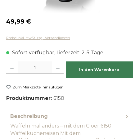
Regulärer Preis:
49,99 €
Preise inkl. MwSt. zzgl. Versandkosten
Sofort verfügbar, Lieferzeit: 2-5 Tage
Produkt Anzahl: Gib den gewünschten Wert ein oder benutze die Schaltfläch
In den Warenkorb
Zum Merkzettel hinzufügen
Produktnummer:
6150
Beschreibung
Waffeln mal anders – mit dem Cloer 6150
Waffelkucheneisen Mit dem