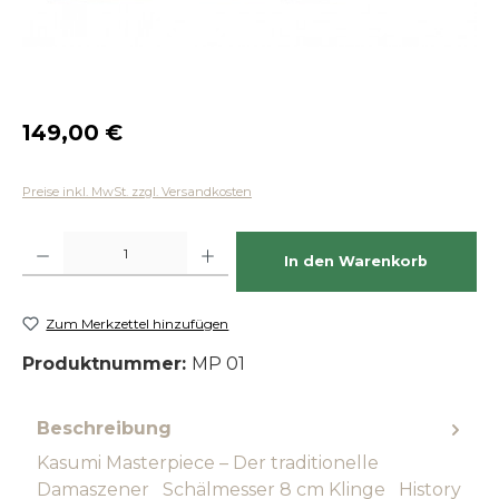
Regulärer Preis:
149,00 €
Preise inkl. MwSt. zzgl. Versandkosten
Produkt Anzahl: Gib den gewünschten Wert ein oder benutze die Schaltfläch
In den Warenkorb
Zum Merkzettel hinzufügen
Produktnummer:
MP 01
Beschreibung
Kasumi Masterpiece – Der traditionelle
Damaszener Schälmesser 8 cm Klinge History