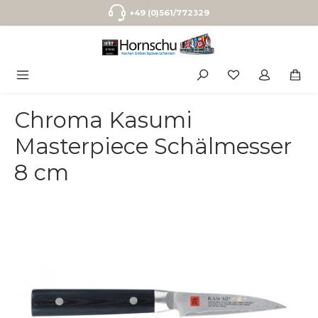
Zum Hauptinhalt springen
+49 (0)561/772329
Chroma Kasumi
Masterpiece Schälmesser
8 cm
Bildergalerie überspringen