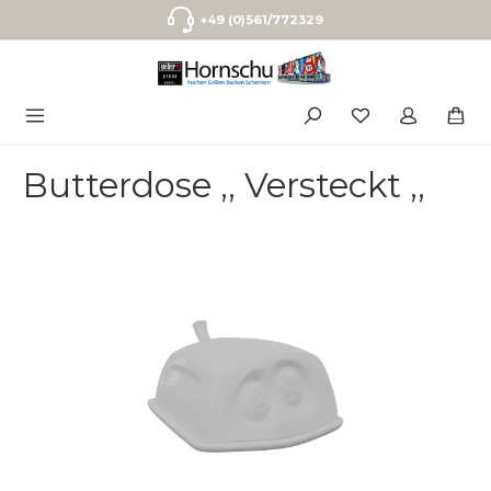
Zum Hauptinhalt springen
+49 (0)561/772329
Butterdose ,, Versteckt ,,
Bildergalerie überspringen