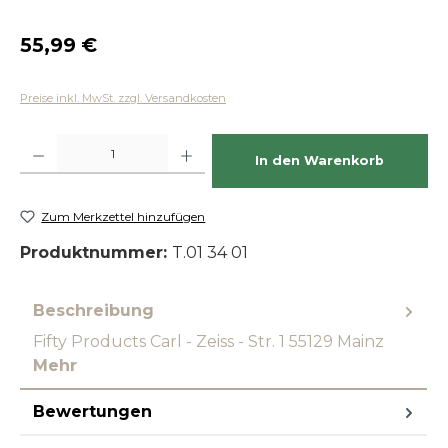
Regulärer Preis:
55,99 €
Preise inkl. MwSt. zzgl. Versandkosten
Produkt Anzahl: Gib den gewünschten Wert ein oder benutze die Schaltfläch
In den Warenkorb
Zum Merkzettel hinzufügen
Produktnummer:
T.01 34 01
Beschreibung
Fifty Products Carl - Zeiss - Str. 1 55129 Mainz
Mehr
Bewertungen