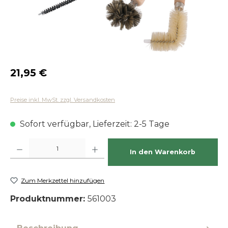
Regulärer Preis:
21,95 €
Preise inkl. MwSt. zzgl. Versandkosten
Sofort verfügbar, Lieferzeit: 2-5 Tage
Produkt Anzahl: Gib den gewünschten Wert ein oder benutze die Schaltfläch
In den Warenkorb
Zum Merkzettel hinzufügen
Produktnummer:
561003