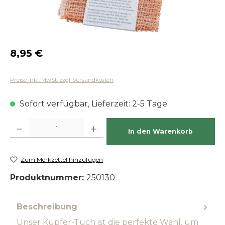
Regulärer Preis:
8,95 €
Preise inkl. MwSt. zzgl. Versandkosten
Sofort verfügbar, Lieferzeit: 2-5 Tage
Produkt Anzahl: Gib den gewünschten Wert ein oder benutze die Schaltfläch
In den Warenkorb
Zum Merkzettel hinzufügen
Produktnummer:
250130
Beschreibung
Unser Kupfer-Tuch ist die perfekte Wahl, um