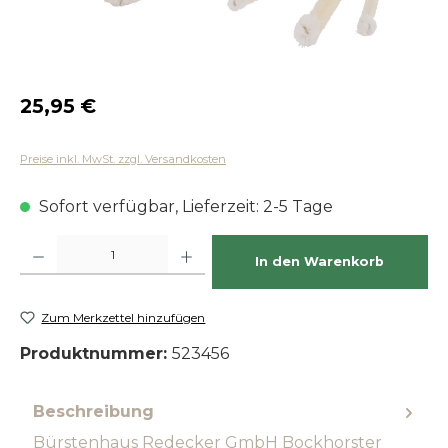
Regulärer Preis:
25,95 €
Preise inkl. MwSt. zzgl. Versandkosten
Sofort verfügbar, Lieferzeit: 2-5 Tage
Produkt Anzahl: Gib den gewünschten Wert ein oder benutze die Schaltfläch
In den Warenkorb
Zum Merkzettel hinzufügen
Produktnummer:
523456
Beschreibung
Bürstenhaus Redecker GmbH Bockhorster