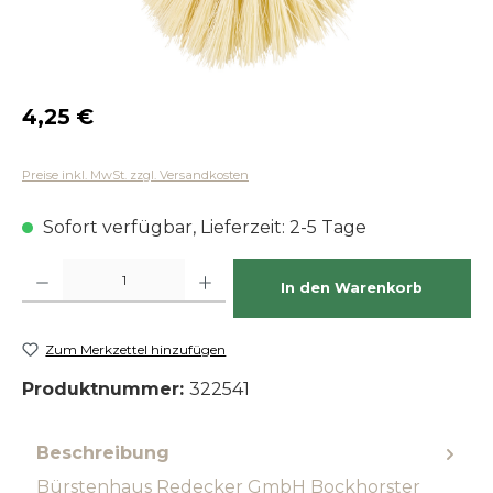
Regulärer Preis:
4,25 €
Preise inkl. MwSt. zzgl. Versandkosten
Sofort verfügbar, Lieferzeit: 2-5 Tage
Produkt Anzahl: Gib den gewünschten Wert ein oder benutze die Schaltfläch
In den Warenkorb
Zum Merkzettel hinzufügen
Produktnummer:
322541
Beschreibung
Bürstenhaus Redecker GmbH Bockhorster