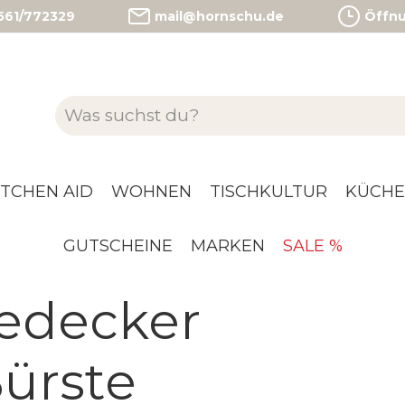
)561/772329
mail@hornschu.de
Öffnun
ITCHEN AID
WOHNEN
TISCHKULTUR
KÜCHE
GUTSCHEINE
MARKEN
SALE %
edecker
ürste