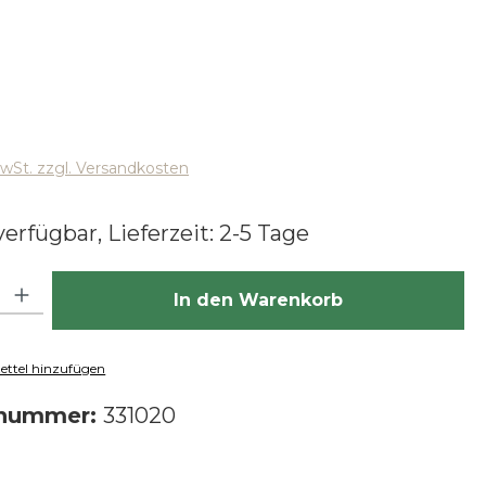
 Preis:
MwSt. zzgl. Versandkosten
erfügbar, Lieferzeit: 2-5 Tage
hl: Gib den gewünschten Wert ein oder benutze die Schaltfläch
In den Warenkorb
ttel hinzufügen
tnummer:
331020