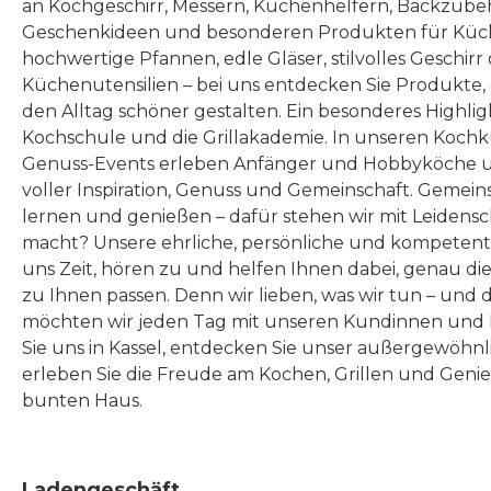
an Kochgeschirr, Messern, Küchenhelfern, Backzubeh
Geschenkideen und besonderen Produkten für Küc
hochwertige Pfannen, edle Gläser, stilvolles Geschirr
Küchenutensilien – bei uns entdecken Sie Produkte
den Alltag schöner gestalten. Ein besonderes Highlig
Kochschule und die Grillakademie. In unseren Kochk
Genuss-Events erleben Anfänger und Hobbyköche u
voller Inspiration, Genuss und Gemeinschaft. Gemeins
lernen und genießen – dafür stehen wir mit Leidensc
macht? Unsere ehrliche, persönliche und kompeten
uns Zeit, hören zu und helfen Ihnen dabei, genau die
zu Ihnen passen. Denn wir lieben, was wir tun – und 
möchten wir jeden Tag mit unseren Kundinnen und 
Sie uns in Kassel, entdecken Sie unser außergewöhn
erleben Sie die Freude am Kochen, Grillen und Geni
bunten Haus.
Ladengeschäft