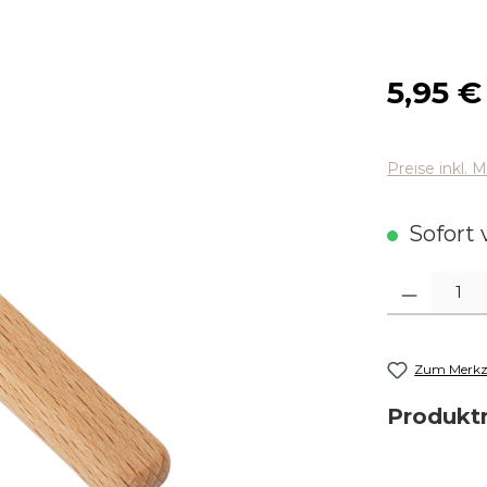
Regulärer
5,95 €
Preise inkl. 
Sofort v
Produkt Anza
Zum Merkze
Produk