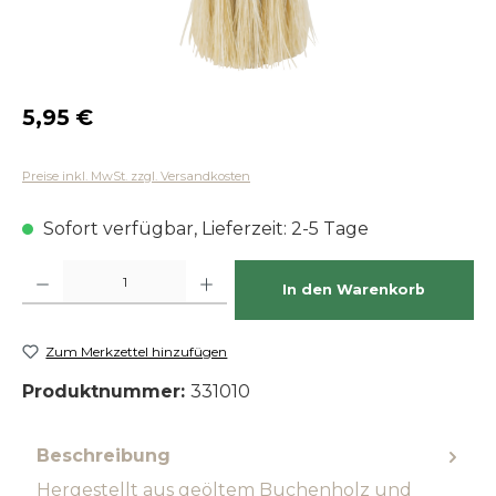
Regulärer Preis:
5,95 €
Preise inkl. MwSt. zzgl. Versandkosten
Sofort verfügbar, Lieferzeit: 2-5 Tage
Produkt Anzahl: Gib den gewünschten Wert ein oder benutze die Schaltfläch
In den Warenkorb
Zum Merkzettel hinzufügen
Produktnummer:
331010
Beschreibung
Hergestellt aus geöltem Buchenholz und