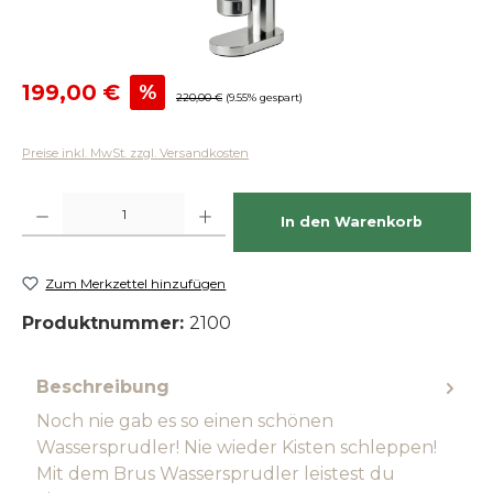
Verkaufspreis:
199,00 €
%
Regulärer Preis:
220,00 €
(9.55% gespart)
Preise inkl. MwSt. zzgl. Versandkosten
Produkt Anzahl: Gib den gewünschten Wert ein oder benutze die Schaltfläch
In den Warenkorb
Zum Merkzettel hinzufügen
Produktnummer:
2100
Beschreibung
Noch nie gab es so einen schönen
Wassersprudler! Nie wieder Kisten schleppen!
Mit dem Brus Wassersprudler leistest du