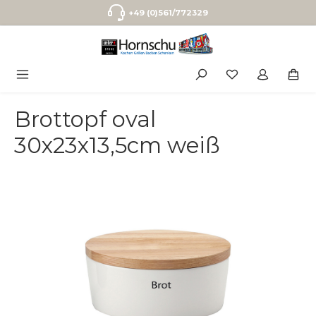
Zum Hauptinhalt springen
+49 (0)561/772329
Brottopf oval
30x23x13,5cm weiß
Bildergalerie überspringen