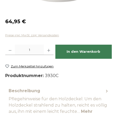
Regulärer Preis:
64,95 €
Preise inkl. MwSt. zzgl. Versandkosten
Produkt Anzahl: Gib den gewünschten Wert ein oder benutze die Schaltfläch
In den Warenkorb
Zum Merkzettel hinzufügen
Produktnummer:
3930C
Beschreibung
Pflegehinweise für den Holzdeckel: Um den
Holzdeckel strahlend zu halten, reicht es völlig
aus, ihn mit einem leicht feuchte…
Mehr