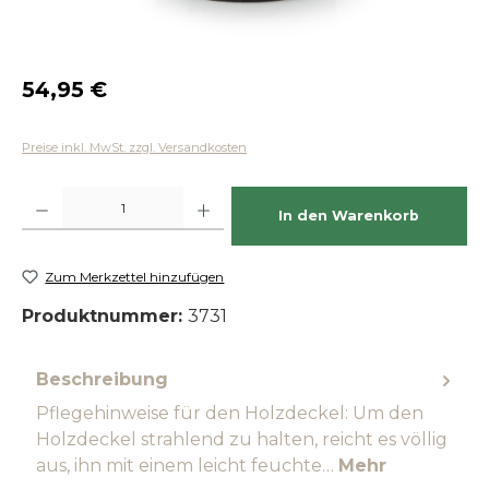
Regulärer Preis:
54,95 €
Preise inkl. MwSt. zzgl. Versandkosten
Produkt Anzahl: Gib den gewünschten Wert ein oder benutze die Schaltfläch
In den Warenkorb
Zum Merkzettel hinzufügen
Produktnummer:
3731
Beschreibung
Pflegehinweise für den Holzdeckel: Um den
Holzdeckel strahlend zu halten, reicht es völlig
aus, ihn mit einem leicht feuchte…
Mehr