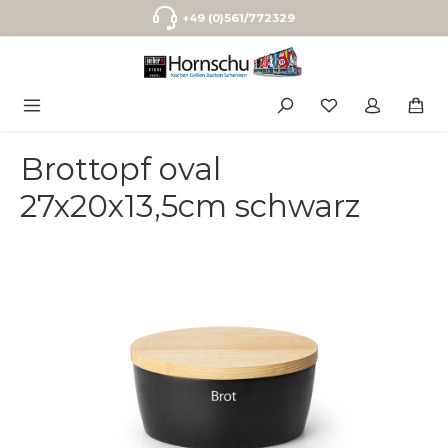
Zum Hauptinhalt springen
+49 (0)561/772329
Brottopf oval
27x20x13,5cm schwarz
Bildergalerie überspringen