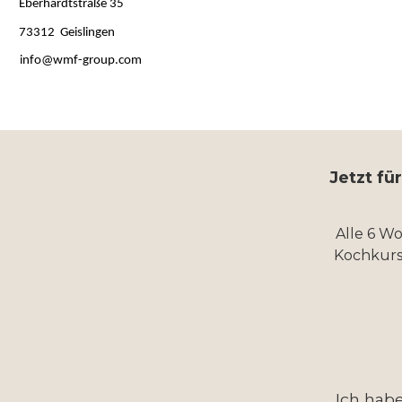
Eberhardtstraße 35
73312 Geislingen
info@wmf-group.com
Jetzt fü
Alle 6 W
Kochkurs
Ich hab