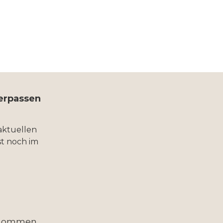
verpassen
aktuellen
t noch im
enommen