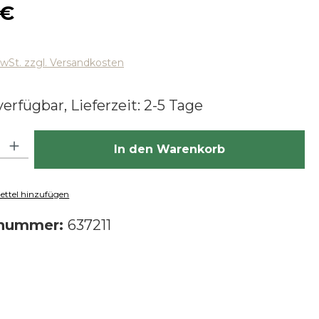
 Preis:
 €
MwSt. zzgl. Versandkosten
erfügbar, Lieferzeit: 2-5 Tage
hl: Gib den gewünschten Wert ein oder benutze die Schaltfläch
In den Warenkorb
ttel hinzufügen
tnummer:
637211