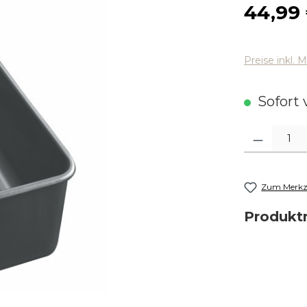
Regulärer
44,99
Preise inkl. 
Sofort v
Produkt Anza
Zum Merkze
Produk