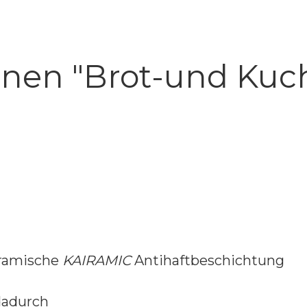
onen "Brot-und Kuc
eramische
KAIRAMIC
Antihaftbeschichtung
dadurch