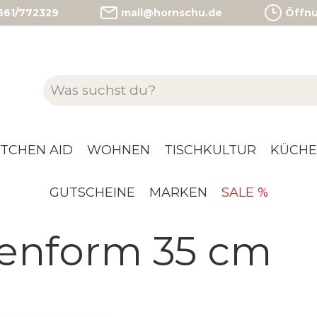
)561/772329
mail@hornschu.de
Öffnun
ITCHEN AID
WOHNEN
TISCHKULTUR
KÜCHE
GUTSCHEINE
MARKEN
SALE %
enform 35 cm