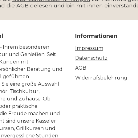
nd die
AGB
gelesen und bin mit ihnen einverstand
el
Informationen
 – Ihrem besonderen
Impressum
ltur und Genießen. Seit
Datenschutz
 Kunden mit
AGB
ersönlicher Beratung und
ll geführten
Widerrufsbelehrung
n Sie eine große Auswahl
ör, Tischkultur,
he und Zuhause. Ob
 oder praktische
, die Freude machen und
ht sind unsere Kasseler
ursen, Grillkursen und
nvergessliche Stunden