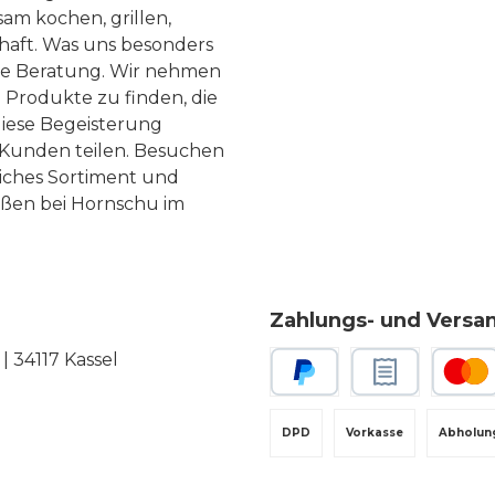
am kochen, grillen,
haft. Was uns besonders
te Beratung. Wir nehmen
 Produkte zu finden, die
diese Begeisterung
Kunden teilen. Besuchen
liches Sortiment und
eßen bei Hornschu im
Zahlungs- und Versa
 34117 Kassel
PayPal
Rechnungskauf
Kredit-
DPD
Vorkasse
Abholun