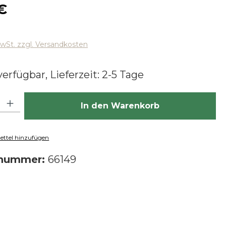
 Preis:
€
MwSt. zzgl. Versandkosten
erfügbar, Lieferzeit: 2-5 Tage
hl: Gib den gewünschten Wert ein oder benutze die Schaltfläch
In den Warenkorb
ttel hinzufügen
tnummer:
66149