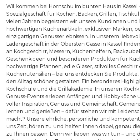
Willkommen bei Hornschu im bunten Haus in Kassel
Spezialgeschäft für Kochen, Backen, Grillen, Tischku
vielen Jahren begeistern wir unsere Kundinnen und
hochwertigen Küchenartikeln, exklusiven Marken, p
einzigartigen Genusserlebnissen. In unserem liebevo
Ladengeschäft in der Obersten Gasse in Kassel finde
an Kochgeschirr, Messern, Küchenhelfern, Backzubeh
Geschenkideen und besonderen Produkten für Küc
hochwertige Pfannen, edle Gläser, stilvolles Geschirr
Küchenutensilien – bei uns entdecken Sie Produkte
den Alltag schöner gestalten. Ein besonderes Highlig
Kochschule und die Grillakademie. In unseren Kochk
Genuss-Events erleben Anfänger und Hobbyköche u
voller Inspiration, Genuss und Gemeinschaft. Gemeins
lernen und genießen – dafür stehen wir mit Leidensc
macht? Unsere ehrliche, persönliche und kompeten
uns Zeit, hören zu und helfen Ihnen dabei, genau die
zu Ihnen passen. Denn wir lieben, was wir tun – und 