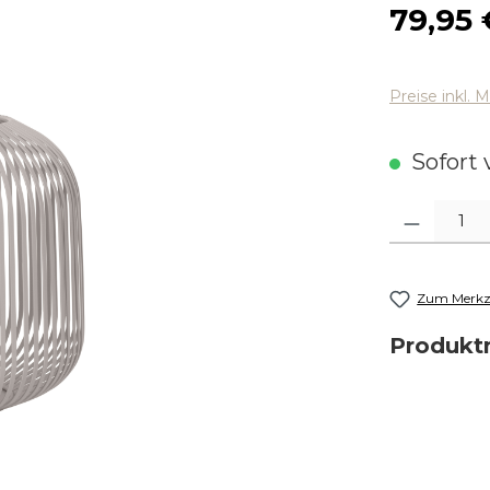
Regulärer
79,95 
Preise inkl. 
Sofort v
Produkt Anza
Zum Merkze
Produk