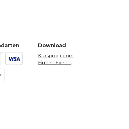
ndarten
Download
Kursprogramm
Firmen Events
 oder Debitkarte
g