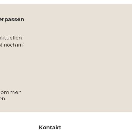
verpassen
aktuellen
t noch im
enommen
en.
Kontakt