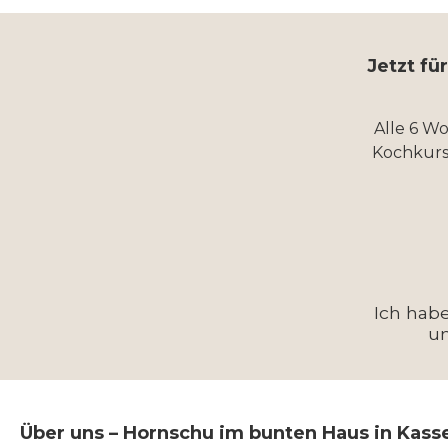
Jetzt fü
Alle 6 W
Kochkurs
Ich hab
u
Über uns – Hornschu im bunten Haus in Kass