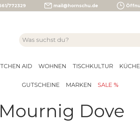
)561/772329
mail@hornschu.de
Öffnun
ITCHEN AID
WOHNEN
TISCHKULTUR
KÜCHE
GUTSCHEINE
MARKEN
SALE %
 Mournig Dove