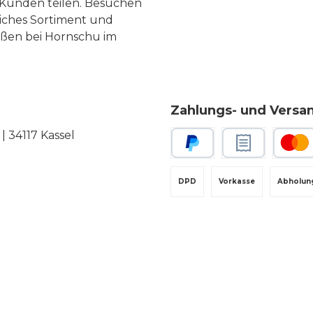
Kunden teilen. Besuchen
liches Sortiment und
eßen bei Hornschu im
Zahlungs- und Versa
 34117 Kassel
PayPal
Rechnungskauf
Kredit-
DPD
Vorkasse
Abholun