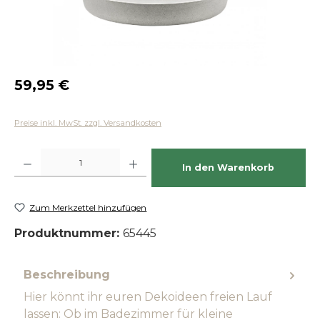
Regulärer Preis:
59,95 €
Preise inkl. MwSt. zzgl. Versandkosten
Produkt Anzahl: Gib den gewünschten Wert ein oder benutze die Schaltfläch
In den Warenkorb
Zum Merkzettel hinzufügen
Produktnummer:
65445
Beschreibung
Hier könnt ihr euren Dekoideen freien Lauf
lassen: Ob im Badezimmer für kleine