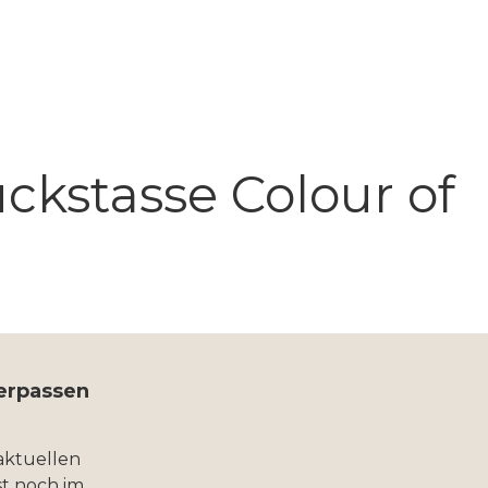
ckstasse Colour of
verpassen
aktuellen
t noch im