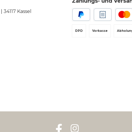
Zahlungs- und Versa
 34117 Kassel
PayPal
Rechnungskauf
Kredit-
DPD
Vorkasse
Abholun
Facebook
Instagram