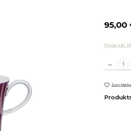
Regulärer
95,00
Preise inkl. 
Produkt Anza
Zum Merkze
Produk