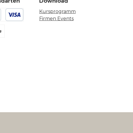
ndarten
Download
Kursprogramm
Firmen Events
 oder Debitkarte
g