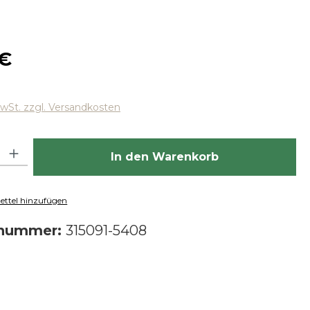
 Preis:
 €
MwSt. zzgl. Versandkosten
hl: Gib den gewünschten Wert ein oder benutze die Schaltfläch
In den Warenkorb
ttel hinzufügen
tnummer:
315091-5408