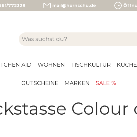
)561/772329
mail@hornschu.de
Öffnun
ITCHEN AID
WOHNEN
TISCHKULTUR
KÜCHE
GUTSCHEINE
MARKEN
SALE %
kstasse Colour o