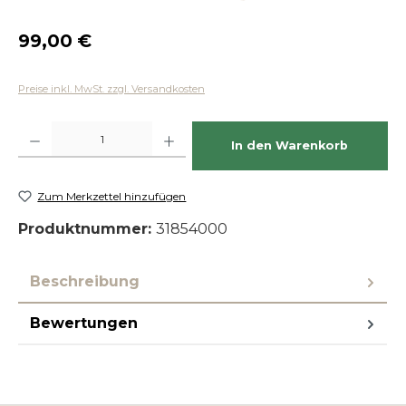
Regulärer Preis:
99,00 €
Preise inkl. MwSt. zzgl. Versandkosten
Produkt Anzahl: Gib den gewünschten Wert ein oder benutze die Schaltfläch
In den Warenkorb
Zum Merkzettel hinzufügen
Produktnummer:
31854000
Beschreibung
Bewertungen