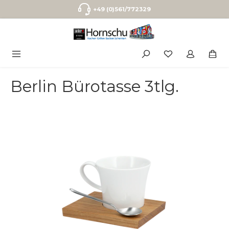
Zum Hauptinhalt springen
+49 (0)561/772329
Berlin Bürotasse 3tlg.
Bildergalerie überspringen