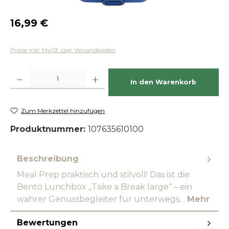
Regulärer Preis:
16,99 €
Preise inkl. MwSt. zzgl. Versandkosten
Produkt Anzahl: Gib den gewünschten Wert ein oder benutze die Schaltfläch
In den Warenkorb
Zum Merkzettel hinzufügen
Produktnummer:
107635610100
Beschreibung
Meal Prep praktisch und stilvoll! Das ist die
Bento Lunchbox „Take a Break large“ – ein
wahrer Genussbegleiter für unterwegs…
Mehr
Bewertungen