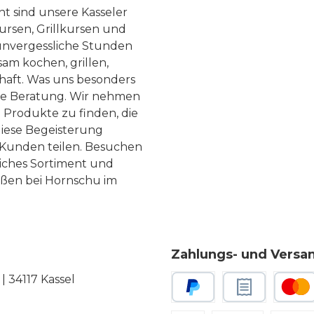
ht sind unsere Kasseler
ursen, Grillkursen und
nvergessliche Stunden
am kochen, grillen,
haft. Was uns besonders
te Beratung. Wir nehmen
 Produkte zu finden, die
diese Begeisterung
Kunden teilen. Besuchen
liches Sortiment und
eßen bei Hornschu im
Zahlungs- und Versa
 34117 Kassel
PayPal
Rechnungskauf
Kredit-