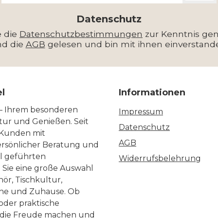
Adresse
*
Datenschutz
e die
Datenschutzbestimmungen
zur Kenntnis g
nd die
AGB
gelesen und bin mit ihnen einverstand
el
Informationen
 – Ihrem besonderen
Impressum
ltur und Genießen. Seit
Datenschutz
 Kunden mit
AGB
ersönlicher Beratung und
ll geführten
Widerrufsbelehrung
n Sie eine große Auswahl
ör, Tischkultur,
he und Zuhause. Ob
 oder praktische
, die Freude machen und