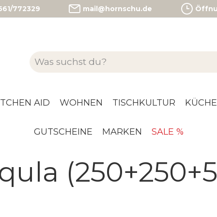
)561/772329
mail@hornschu.de
Öffnun
ITCHEN AID
WOHNEN
TISCHKULTUR
KÜCHE
GUTSCHEINE
MARKEN
SALE %
qula (250+250+5