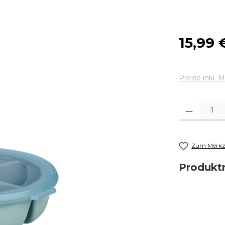
Regulärer
15,99 
Preise inkl. 
Produkt Anza
Zum Merkze
Produk