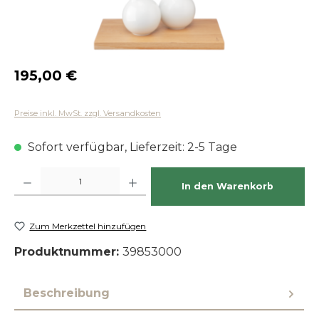
Regulärer Preis:
195,00 €
Preise inkl. MwSt. zzgl. Versandkosten
Sofort verfügbar, Lieferzeit: 2-5 Tage
Produkt Anzahl: Gib den gewünschten Wert ein oder benutze die Schaltfläch
In den Warenkorb
Zum Merkzettel hinzufügen
Produktnummer:
39853000
Beschreibung