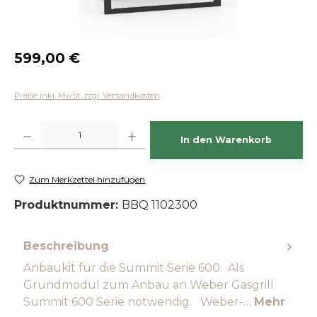
Regulärer Preis:
599,00 €
Preise inkl. MwSt. zzgl. Versandkosten
Produkt Anzahl: Gib den gewünschten Wert ein oder benutze die Schaltfläch
In den Warenkorb
Zum Merkzettel hinzufügen
Produktnummer:
BBQ 1102300
Beschreibung
Anbaukit für die Summit Serie 600. Als
Grundmodul zum Anbau an Weber Gasgrill
Summit 600 Serie notwendig. Weber-…
Mehr