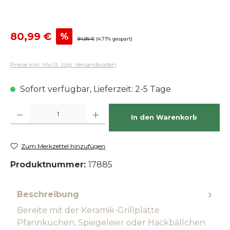
Verkaufspreis:
80,99 €
%
Regulärer Preis:
84,99 €
(4.71% gespart)
Preise inkl. MwSt. zzgl. Versandkosten
Sofort verfügbar, Lieferzeit: 2-5 Tage
Produkt Anzahl: Gib den gewünschten Wert ein oder benutze die Schaltfläch
In den Warenkorb
Zum Merkzettel hinzufügen
Produktnummer:
17885
Beschreibung
Bereite mit der Keramik-Grillplatte
Pfannkuchen, Spiegeleier oder Hackbällchen