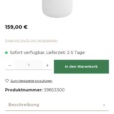
Regulärer Preis:
159,00 €
Preise inkl. MwSt. zzgl. Versandkosten
Sofort verfügbar, Lieferzeit: 2-5 Tage
Produkt Anzahl: Gib den gewünschten Wert ein oder benutze die Schaltfläch
In den Warenkorb
Zum Merkzettel hinzufügen
Produktnummer:
39853300
Beschreibung