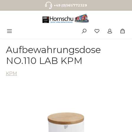
Zum Hauptinhalt springen
+49 (0)561/772329
Aufbewahrungsdose
NO.110 LAB KPM
KPM
Bildergalerie überspringen