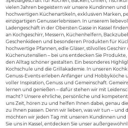
Spezialgeschäft für Kochen, Backen, Grillen, Tischku
vielen Jahren begeistern wir unsere Kundinnen und
hochwertigen Küchenartikeln, exklusiven Marken, p
einzigartigen Genusserlebnissen. In unserem liebevo
Ladengeschäft in der Obersten Gasse in Kassel finde
an Kochgeschirr, Messern, Küchenhelfern, Backzubeh
Geschenkideen und besonderen Produkten für Küc
hochwertige Pfannen, edle Gläser, stilvolles Geschirr
Küchenutensilien – bei uns entdecken Sie Produkte
den Alltag schöner gestalten. Ein besonderes Highlig
Kochschule und die Grillakademie. In unseren Kochk
Genuss-Events erleben Anfänger und Hobbyköche u
voller Inspiration, Genuss und Gemeinschaft. Gemeins
lernen und genießen – dafür stehen wir mit Leidensc
macht? Unsere ehrliche, persönliche und kompeten
uns Zeit, hören zu und helfen Ihnen dabei, genau die
zu Ihnen passen. Denn wir lieben, was wir tun – und 
möchten wir jeden Tag mit unseren Kundinnen und 
Sie uns in Kassel, entdecken Sie unser außergewöhn