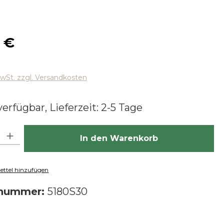
 Preis:
 €
MwSt. zzgl. Versandkosten
erfügbar, Lieferzeit: 2-5 Tage
hl: Gib den gewünschten Wert ein oder benutze die Schaltfläch
In den Warenkorb
ttel hinzufügen
tnummer:
5180S30