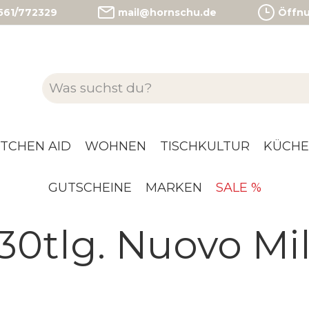
)561/772329
mail@hornschu.de
Öffnun
ITCHEN AID
WOHNEN
TISCHKULTUR
KÜCHE
GUTSCHEINE
MARKEN
SALE %
 30tlg. Nuovo Mi