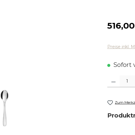
Regulärer
516,00
Preise inkl. 
Sofort v
Produkt Anza
Zum Merkze
Produk