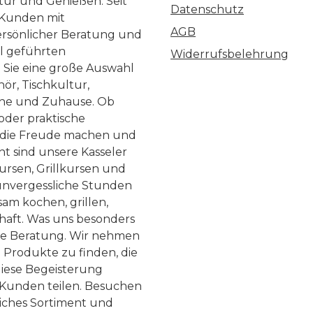
ltur und Genießen. Seit
Datenschutz
 Kunden mit
AGB
ersönlicher Beratung und
ll geführten
Widerrufsbelehrung
n Sie eine große Auswahl
ör, Tischkultur,
he und Zuhause. Ob
 oder praktische
, die Freude machen und
ht sind unsere Kasseler
ursen, Grillkursen und
nvergessliche Stunden
am kochen, grillen,
haft. Was uns besonders
te Beratung. Wir nehmen
 Produkte zu finden, die
diese Begeisterung
Kunden teilen. Besuchen
liches Sortiment und