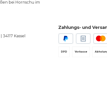
eßen bei Hornschu im
Zahlungs- und Versa
 34117 Kassel
PayPal
Rechnungskauf
Kredit-
DPD
Vorkasse
Abholun