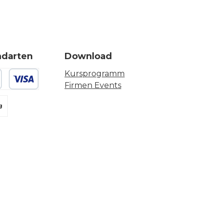
ndarten
Download
Kursprogramm
Firmen Events
 oder Debitkarte
g