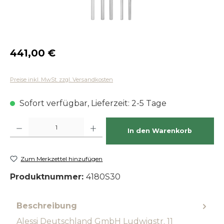
Regulärer Preis:
441,00 €
Preise inkl. MwSt. zzgl. Versandkosten
Sofort verfügbar, Lieferzeit: 2-5 Tage
Produkt Anzahl: Gib den gewünschten Wert ein oder benutze die Schaltfläch
In den Warenkorb
Zum Merkzettel hinzufügen
Produktnummer:
4180S30
Beschreibung
Alessi Deutschland GmbH Ludwigstr. 11