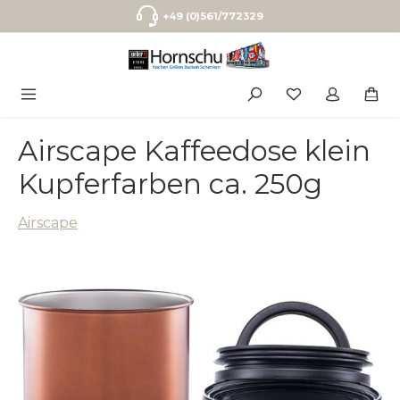
Zum Hauptinhalt springen
+49 (0)561/772329
Airscape Kaffeedose klein
Kupferfarben ca. 250g
Airscape
Bildergalerie überspringen