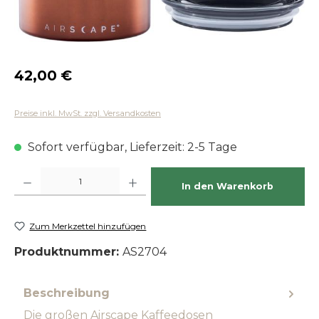
Regulärer Preis:
42,00 €
Preise inkl. MwSt. zzgl. Versandkosten
Sofort verfügbar, Lieferzeit: 2-5 Tage
Produkt Anzahl: Gib den gewünschten Wert ein oder benutze die Schaltfläch
In den Warenkorb
Zum Merkzettel hinzufügen
Produktnummer:
AS2704
Beschreibung
Die großen Airscape Kaffeedosen