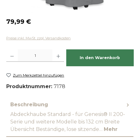
Regulärer Preis:
79,99 €
Preise inkl. MwSt. zzgl. Versandkosten
Produkt Anzahl: Gib den gewünschten Wert ein oder benutze die Schaltfläch
In den Warenkorb
Zum Merkzettel hinzufügen
Produktnummer:
7178
Beschreibung
Abdeckhaube Standard - für Genesis® II 200-
Serie und weitere Modelle bis 132 cm Breite
Übersicht Beständige, lose sitzende…
Mehr