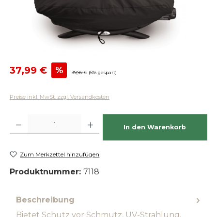
Verkaufspreis:
37,99 €
%
Regulärer Preis:
39,99 €
(5% gespart)
Preise inkl. MwSt. zzgl. Versandkosten
Produkt Anzahl: Gib den gewünschten Wert ein oder benutze die Schaltfläch
In den Warenkorb
Zum Merkzettel hinzufügen
Produktnummer:
7118
Beschreibung
Bietet Schutz vor Schmutz, UV-Strahlung,