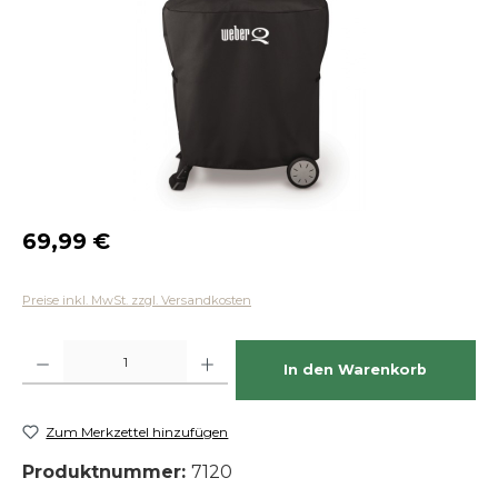
Regulärer Preis:
69,99 €
Preise inkl. MwSt. zzgl. Versandkosten
Produkt Anzahl: Gib den gewünschten Wert ein oder benutze die Schaltfläch
In den Warenkorb
Zum Merkzettel hinzufügen
Produktnummer:
7120