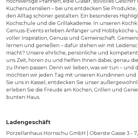
hochwertige Pfannen, edle Gläser, stilvolles Geschirr
Küchenutensilien – bei uns entdecken Sie Produkte
den Alltag schöner gestalten. Ein besonderes Highlig
Kochschule und die Grillakademie. In unseren Kochk
Genuss-Events erleben Anfänger und Hobbyköche u
voller Inspiration, Genuss und Gemeinschaft. Gemeins
lernen und genießen – dafür stehen wir mit Leidensc
macht? Unsere ehrliche, persönliche und kompeten
uns Zeit, hören zu und helfen Ihnen dabei, genau die
zu Ihnen passen. Denn wir lieben, was wir tun – und 
möchten wir jeden Tag mit unseren Kundinnen und 
Sie uns in Kassel, entdecken Sie unser außergewöhn
erleben Sie die Freude am Kochen, Grillen und Geni
bunten Haus.
Ladengeschäft
Porzellanhaus Hornschu GmbH | Oberste Gasse 3 - 7, |