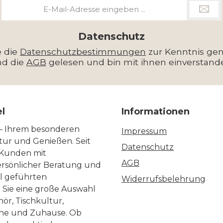
E-
Mail-
Adresse
*
Datenschutz
e die
Datenschutzbestimmungen
zur Kenntnis g
nd die
AGB
gelesen und bin mit ihnen einverstand
el
Informationen
 – Ihrem besonderen
Impressum
ltur und Genießen. Seit
Datenschutz
 Kunden mit
AGB
ersönlicher Beratung und
ll geführten
Widerrufsbelehrung
n Sie eine große Auswahl
ör, Tischkultur,
he und Zuhause. Ob