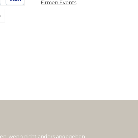
Firmen Events
 oder Debitkarte
g
n, wenn nicht anders angegeben.