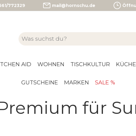
)561/772329
mail@hornschu.de
Öffnun
ITCHEN AID
WOHNEN
TISCHKULTUR
KÜCHE
GUTSCHEINE
MARKEN
SALE %
Premium für Su