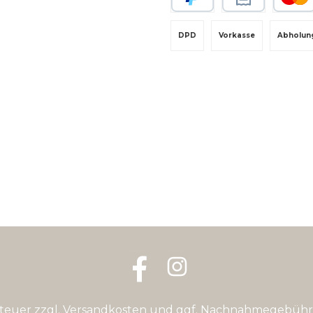
PayPal
Rechnungskauf
Kredit-
DPD
Vorkasse
Abholun
Facebook
Instagram
steuer zzgl.
Versandkosten
und ggf. Nachnahmegebühre