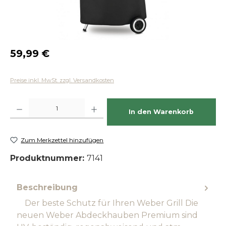
Regulärer Preis:
59,99 €
Preise inkl. MwSt. zzgl. Versandkosten
Produkt Anzahl: Gib den gewünschten Wert ein oder benutze die Schaltfläch
In den Warenkorb
Zum Merkzettel hinzufügen
Produktnummer:
7141
Beschreibung
Der beste Schutz für Ihren Weber Grill Die
neuen Weber Abdeckhauben Premium sind