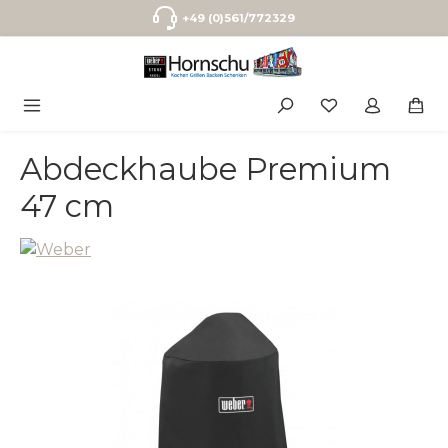
Zum Hauptinhalt springen
+49 (0)561/772329
Abdeckhaube Premium
47 cm
Bildergalerie überspringen