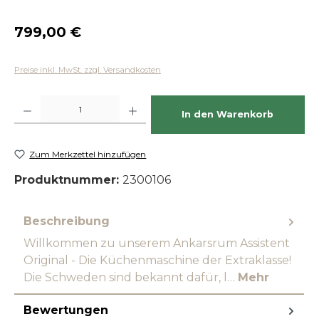
Regulärer Preis:
799,00 €
Preise inkl. MwSt. zzgl. Versandkosten
Produkt Anzahl: Gib den gewünschten Wert ein oder benutze die Schaltfläch
In den Warenkorb
Zum Merkzettel hinzufügen
Produktnummer:
2300106
Beschreibung
Willkommen zu unserem Ankarsrum Assistent
Original - Die Küchenmaschine der Extraklasse!
Die Schweden sind bekannt dafür, l…
Mehr
Bewertungen