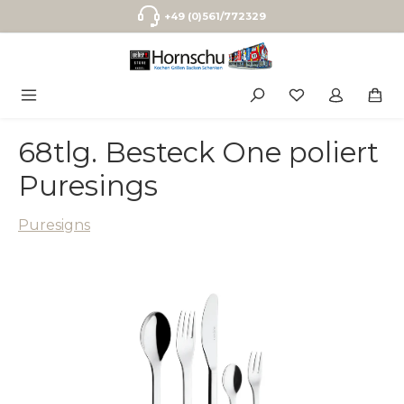
Zum Hauptinhalt springen
+49 (0)561/772329
68tlg. Besteck One poliert
Puresings
Puresigns
Bildergalerie überspringen