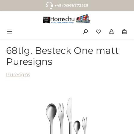
Zum Hauptinhalt springen
+49 (0)561/772329
68tlg. Besteck One matt
Puresigns
Puresigns
Bildergalerie überspringen