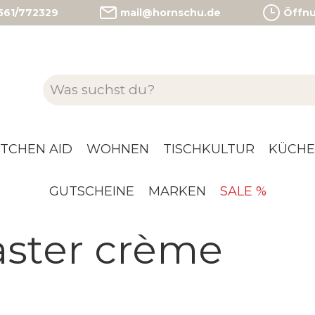
)561/772329
mail@hornschu.de
Öffnun
ITCHEN AID
WOHNEN
TISCHKULTUR
KÜCHE
GUTSCHEINE
MARKEN
SALE %
aster crème