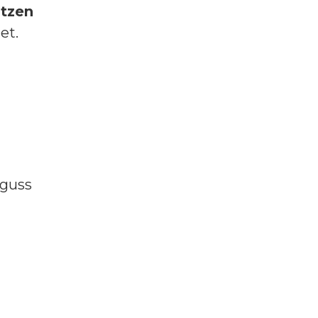
itzen
et.
guss