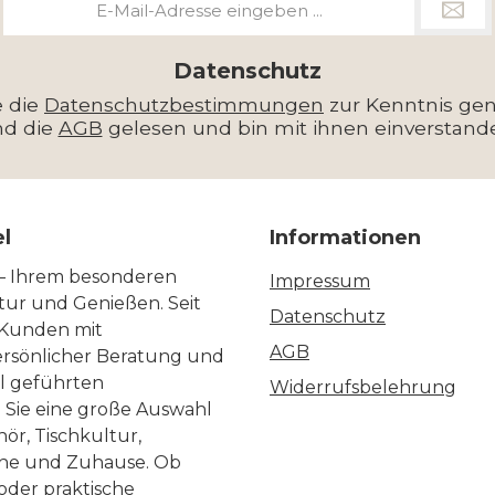
Mail-
Adresse
*
Datenschutz
e die
Datenschutzbestimmungen
zur Kenntnis g
nd die
AGB
gelesen und bin mit ihnen einverstand
el
Informationen
 – Ihrem besonderen
Impressum
ltur und Genießen. Seit
Datenschutz
 Kunden mit
AGB
ersönlicher Beratung und
ll geführten
Widerrufsbelehrung
n Sie eine große Auswahl
ör, Tischkultur,
he und Zuhause. Ob
 oder praktische