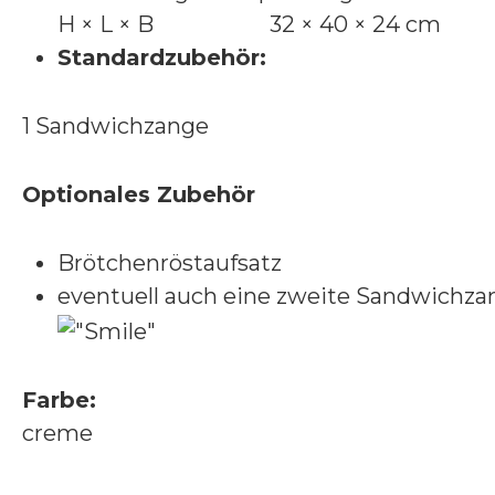
H × L × B 32 × 40 × 24 cm
Standardzubehör:
1 Sandwichzange
Optionales Zubehör
Brötchenröstaufsatz
eventuell auch eine zweite Sandwichzan
Farbe:
creme