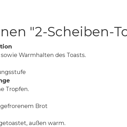
nen "2-Scheiben-To
tion
sowie Warmhalten des Toasts.
ungsstufe
nge
e Tropfen.
 gefrorenem Brot
 getoastet, außen warm.