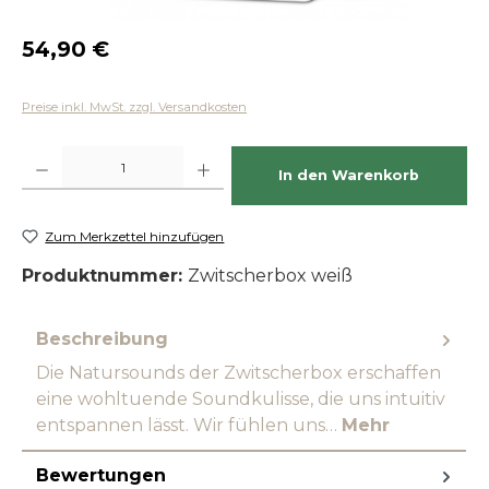
Regulärer Preis:
54,90 €
Preise inkl. MwSt. zzgl. Versandkosten
Produkt Anzahl: Gib den gewünschten Wert ein oder benutze die Schaltfläch
In den Warenkorb
Zum Merkzettel hinzufügen
Produktnummer:
Zwitscherbox weiß
Beschreibung
Die Natursounds der Zwitscherbox erschaffen
eine wohltuende Soundkulisse, die uns intuitiv
entspannen lässt. Wir fühlen uns…
Mehr
Bewertungen