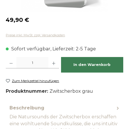
Regulärer Preis:
49,90 €
Preise inkl. MwSt. zzgl. Versandkosten
Sofort verfügbar, Lieferzeit: 2-5 Tage
Produkt Anzahl: Gib den gewünschten Wert ein oder benutze die Schaltfläch
In den Warenkorb
Zum Merkzettel hinzufügen
Produktnummer:
Zwitscherbox grau
Beschreibung
Die Natursounds der Zwitscherbox erschaffen
eine wohltuende Soundkulisse, die uns intuitiv