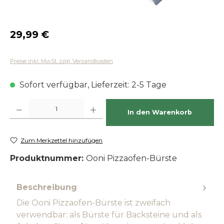
Regulärer Preis:
29,99 €
Preise inkl. MwSt. zzgl. Versandkosten
Sofort verfügbar, Lieferzeit: 2-5 Tage
Produkt Anzahl: Gib den gewünschten Wert ein oder benutze die Schaltfläch
In den Warenkorb
Zum Merkzettel hinzufügen
Produktnummer:
Ooni Pizzaofen-Bürste
Beschreibung
Die Ooni Pizzaofen-Bürste ist zweifach
verwendbar: als Bürste für Backsteine und als